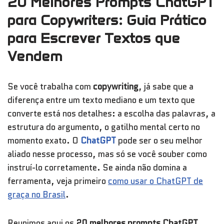
20 Melhores Prompts ChatGPT
para Copywriters: Guia Prático
para Escrever Textos que
Vendem
Se você trabalha com
copywriting
, já sabe que a
diferença entre um texto mediano e um texto que
converte está nos detalhes: a escolha das palavras, a
estrutura do argumento, o gatilho mental certo no
momento exato. O
ChatGPT
pode ser o seu melhor
aliado nesse processo, mas só se você souber como
instruí-lo corretamente. Se ainda não domina a
ferramenta, veja primeiro
como usar o ChatGPT de
graça no Brasil
.
Reunimos aqui os
20 melhores prompts ChatGPT