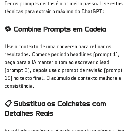
Ter os prompts certos é o primeiro passo. Use estas
técnicas para extrair o máximo do ChatGPT:
🔁 Combine Prompts em Cadeia
Use o contexto de uma conversa para refinar os
resultados. Comece pedindo headlines (prompt 1),
peça para a IA manter o tom ao escrever o lead
(prompt 3), depois use o prompt de revisão (prompt
19) no texto final. O acúmulo de contexto melhora a
consistência.
📋 Substitua os Colchetes com
Detalhes Reais
Resultados genéricos vêm de prompts genéricos. Em