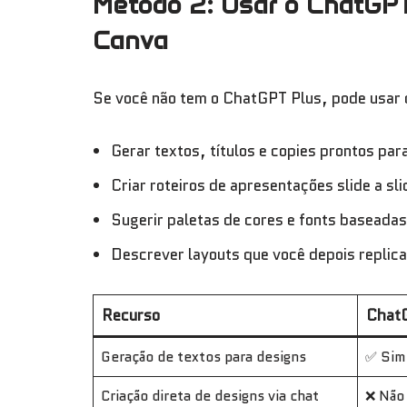
Método 2: Usar o ChatGPT
Canva
Se você não tem o ChatGPT Plus, pode usar 
Gerar textos, títulos e copies prontos par
Criar roteiros de apresentações slide a sli
Sugerir paletas de cores e fonts baseadas
Descrever layouts que você depois replica
Recurso
ChatG
Geração de textos para designs
✅ Sim
Criação direta de designs via chat
❌ Não