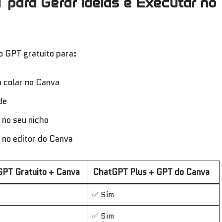
 para Gerar Ideias e Executar no
o GPT gratuito para:
a colar no Canva
de
 no seu nicho
 no editor do Canva
PT Gratuito + Canva
ChatGPT Plus + GPT do Canva
✅ Sim
✅ Sim