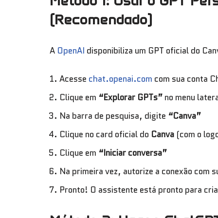
Método 1: Usar o GPT Per
(Recomendado)
A
OpenAI
disponibiliza um GPT oficial do Ca
Acesse
chat.openai.com
com sua conta C
Clique em
“Explorar GPTs”
no menu latera
Na barra de pesquisa, digite
“Canva”
Clique no card oficial do
Canva
(com o logo
Clique em
“Iniciar conversa”
Na primeira vez, autorize a conexão com s
Pronto! O assistente está pronto para cri