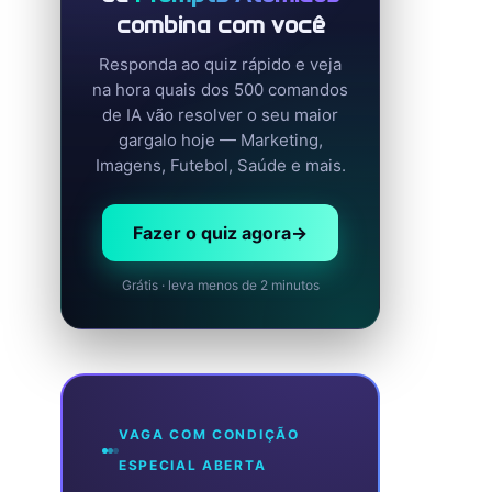
combina com você
Responda ao quiz rápido e veja
na hora quais dos 500 comandos
de IA vão resolver o seu maior
gargalo hoje — Marketing,
Imagens, Futebol, Saúde e mais.
Fazer o quiz agora
→
Grátis · leva menos de 2 minutos
VAGA COM CONDIÇÃO
ESPECIAL ABERTA