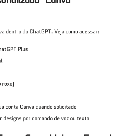
sonalizado “Canva”
nva dentro do ChatGPT. Veja como acessar:
hatGPT Plus
l
 roxo)
ua conta Canva quando solicitado
ar designs por comando de voz ou texto