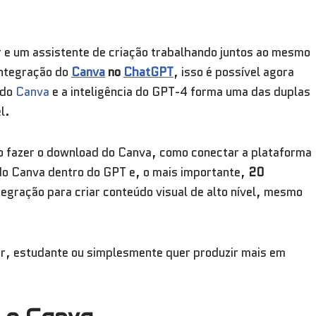
r e um assistente de criação trabalhando juntos ao mesmo
integração do
Canva
no
ChatGPT
, isso é possível agora
 do
Canva
e a inteligência do GPT-4 forma uma das duplas
l.
o fazer o download do Canva, como conectar a plataforma
 do Canva dentro do GPT e, o mais importante,
20
tegração para criar conteúdo visual de alto nível, mesmo
r, estudante ou simplesmente quer produzir mais em
.