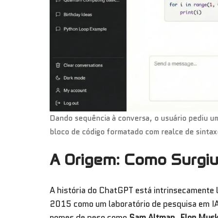
Dando sequência à conversa, o usuário pediu 
bloco de código formatado com realce de sintaxe,
A Origem: Como Surgi
A história do ChatGPT está intrinsecamente 
2015 como um laboratório de pesquisa em IA 
nomes de peso como
Sam Altman
,
Elon Mus