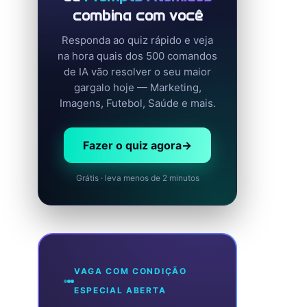
combina com você
Responda ao quiz rápido e veja
na hora quais dos 500 comandos
de IA vão resolver o seu maior
gargalo hoje — Marketing,
Imagens, Futebol, Saúde e mais.
Fazer o quiz agora
→
Grátis · leva menos de 2 minutos
VAGA COM CONDIÇÃO
ESPECIAL ABERTA