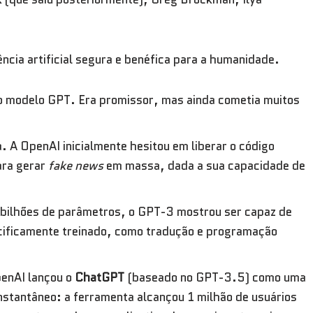
gência artificial segura e benéfica para a humanidade.
o modelo GPT. Era promissor, mas ainda cometia muitos
. A OpenAI inicialmente hesitou em liberar o código
ara gerar
fake news
em massa, dada a sua capacidade de
bilhões de parâmetros, o GPT-3 mostrou ser capaz de
pecificamente treinado, como tradução e programação
enAI lançou o
ChatGPT
(baseado no GPT-3.5) como uma
instantâneo: a ferramenta alcançou 1 milhão de usuários