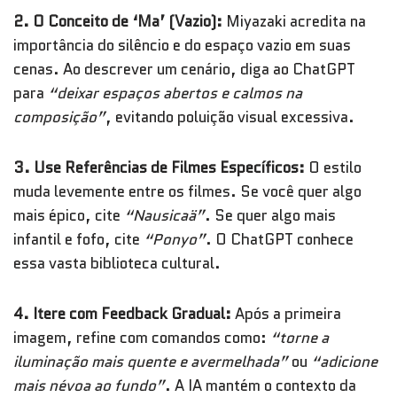
2. O Conceito de ‘Ma’ (Vazio):
Miyazaki acredita na
importância do silêncio e do espaço vazio em suas
cenas. Ao descrever um cenário, diga ao ChatGPT
para
“deixar espaços abertos e calmos na
composição”
, evitando poluição visual excessiva.
3. Use Referências de Filmes Específicos:
O estilo
muda levemente entre os filmes. Se você quer algo
mais épico, cite
“Nausicaä”
. Se quer algo mais
infantil e fofo, cite
“Ponyo”
. O ChatGPT conhece
essa vasta biblioteca cultural.
4. Itere com Feedback Gradual:
Após a primeira
imagem, refine com comandos como:
“torne a
iluminação mais quente e avermelhada”
ou
“adicione
mais névoa ao fundo”
. A IA mantém o contexto da