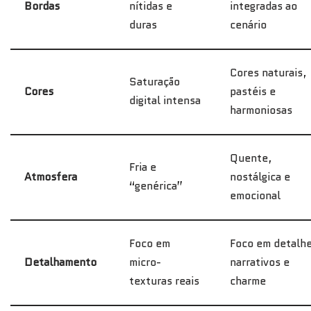
Bordas
nítidas e
integradas ao
duras
cenário
Cores naturais,
Saturação
Cores
pastéis e
digital intensa
harmoniosas
Quente,
Fria e
Atmosfera
nostálgica e
“genérica”
emocional
Foco em
Foco em detalh
Detalhamento
micro-
narrativos e
texturas reais
charme