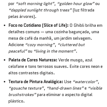
por
“soft morning light”
,
“golden hour glow”
ou
“dappled sunlight through trees”
(luz filtrada
pelas árvores).
Foco no Cotidiano (Slice of Life):
O Ghibli brilha em
detalhes comuns — uma cozinha bagunçada, uma
mesa de café da manhã, um jardim selvagem.
Adicione
“cozy morning”
,
“cluttered but
peaceful”
ou
“living in the moment”
.
Paleta de Cores Natureza:
Verde musgo, azul
celofane e tons terrosos suaves. Evite cores neon e
altos contrastes digitais.
Textura de Pintura Analógica:
Use
“watercolor”
,
“gouache texture”
,
“hand-drawn lines”
e
“visible
brushstrokes”
para eliminar o aspecto digital
plástico.