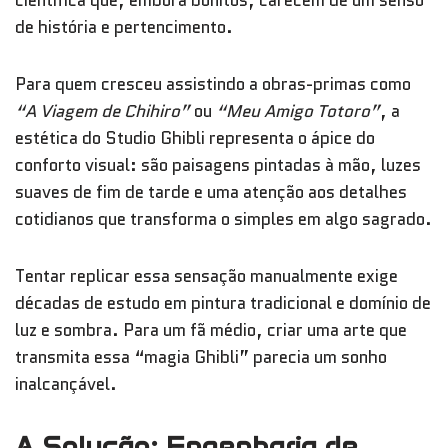
científica que, embora bonitos, carecem de um senso
de história e pertencimento.
Para quem cresceu assistindo a obras-primas como
“A Viagem de Chihiro”
ou
“Meu Amigo Totoro”
, a
estética do Studio Ghibli representa o ápice do
conforto visual: são paisagens pintadas à mão, luzes
suaves de fim de tarde e uma atenção aos detalhes
cotidianos que transforma o simples em algo sagrado.
Tentar replicar essa sensação manualmente exige
décadas de estudo em pintura tradicional e domínio de
luz e sombra. Para um fã médio, criar uma arte que
transmita essa “magia Ghibli” parecia um sonho
inalcançável.
A Solução: Engenharia de