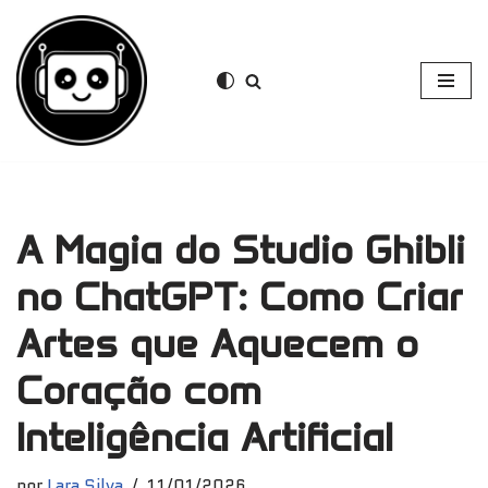
Pular
para
o
conteúdo
A Magia do Studio Ghibli
no ChatGPT: Como Criar
Artes que Aquecem o
Coração com
Inteligência Artificial
por
Lara Silva
11/01/2026