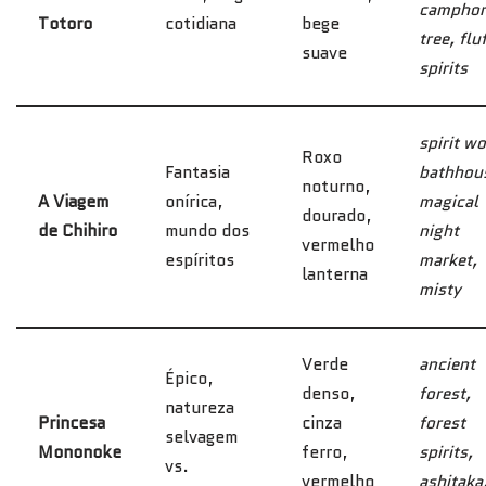
camphor
Totoro
cotidiana
bege
tree, flu
suave
spirits
spirit wo
Roxo
Fantasia
bathhou
noturno,
A Viagem
onírica,
magical
dourado,
de Chihiro
mundo dos
night
vermelho
espíritos
market,
lanterna
misty
Verde
ancient
Épico,
denso,
forest,
natureza
Princesa
cinza
forest
selvagem
Mononoke
ferro,
spirits,
vs.
vermelho
ashitaka