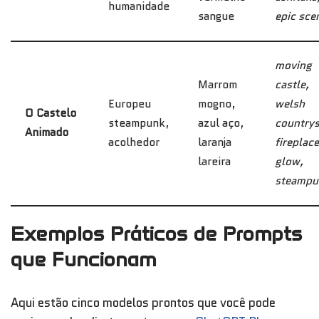
humanidade
sangue
epic sce
moving
Marrom
castle,
Europeu
mogno,
welsh
O Castelo
steampunk,
azul aço,
countrys
Animado
acolhedor
laranja
fireplace
lareira
glow,
steampu
Exemplos Práticos de Prompts
que Funcionam
Aqui estão cinco modelos prontos que você pode