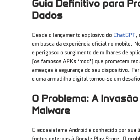
Guia Definitivo para P
Dados
Desde o lançamento explosivo do
ChatGPT
,
em busca da experiência oficial no mobile. 
e perigoso: o surgimento de milhares de apli
(os famosos APKs ‘mod’) que prometem recu
ameaças à segurança do seu dispositivo. Para
e uma armadilha digital tornou-se um desafio
O Problema: A Invasão 
Malware
O ecossistema Android é conhecido por sua l
fontes externas à Google Play Store. O probl