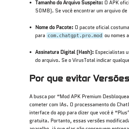
Tamanho do Arquivo Suspeito:
O APK ofic
50MB). Se você encontrar um arquivo de
Nome do Pacote:
O pacote oficial costum
para
ou nomes a
com.chatgpt.pro.mod
Assinatura Digital (Hash):
Especialistas u
do arquivo. Se o VirusTotal indicar qualqu
Por que evitar Versões
A busca por “Mod APK Premium Desbloqueado
cometer com IAs. O processamento do Chat
interface do app para dizer que você é “Plu
gratuita. Portanto, essas versões modificada
aparelho, já que elas não conseguem entreg