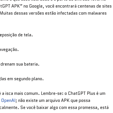
atGPT APK” no Google, você encontrará centenas de sites
 Muitas dessas versões estão infectadas com malwares
eposição de tela.
navegação.
e drenam sua bateria.
edas em segundo plano.
 a isca mais comum. Lembre-se: o ChatGPT Plus é um
a
OpenAI
; não existe um arquivo APK que possa
calmente. Se você baixar algo com essa promessa, está