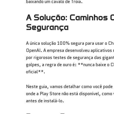
baixando um cavalo de Troia.
A Solução: Caminhos Of
Segurança
A única solução 100% segura para usar o Cha
OpenAI. A empresa desenvolveu aplicativos 
por rigorosos testes de segurança das gigant
golpes, a regra de ouro é: **nunca baixe o C
oficial**.
Neste guia, vamos detalhar como você pode id
onde a Play Store não está disponível, como
antes de instalá-lo.