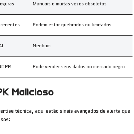
seguras
Manuais e muitas vezes obsoletas
 recentes
Podem estar quebrados ou limitados
AI
Nenhum
/GDPR
Pode vender seus dados no mercado negro
PK Malicioso
tise técnica, aqui estão sinais avançados de alerta que
osos: