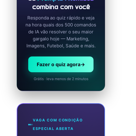
combina com você
Responda ao quiz rápido e veja
na hora quais dos 500 comandos
de IA vão resolver o seu maior
gargalo hoje — Marketing,
Imagens, Futebol, Saúde e mais.
Fazer o quiz agora
→
Grátis · leva menos de 2 minutos
VAGA COM CONDIÇÃO
ESPECIAL ABERTA