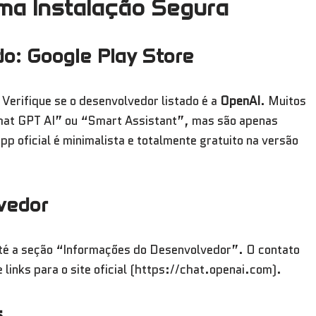
ma Instalação Segura
o: Google Play Store
Verifique se o desenvolvedor listado é a
OpenAI
. Muitos
hat GPT AI” ou “Smart Assistant”, mas são apenas
p oficial é minimalista e totalmente gratuito na versão
vedor
o até a seção “Informações do Desenvolvedor”. O contato
 links para o site oficial (https://chat.openai.com).
s