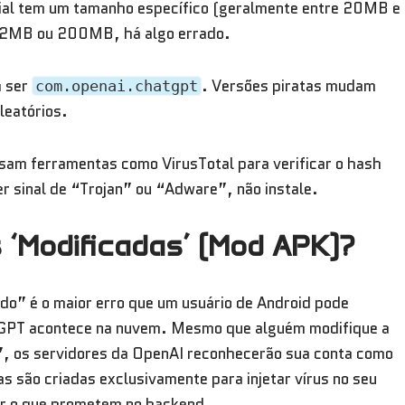
ial tem um tamanho específico (geralmente entre 20MB e
 2MB ou 200MB, há algo errado.
a ser
. Versões piratas mudam
com.openai.chatgpt
leatórios.
sam ferramentas como VirusTotal para verificar o hash
er sinal de “Trojan” ou “Adware”, não instale.
 ‘Modificadas’ (Mod APK)?
” é o maior erro que um usuário de Android pode
GPT acontece na nuvem. Mesmo que alguém modifique a
s”, os servidores da OpenAI reconhecerão sua conta como
s são criadas exclusivamente para injetar vírus no seu
ar o que prometem no backend.