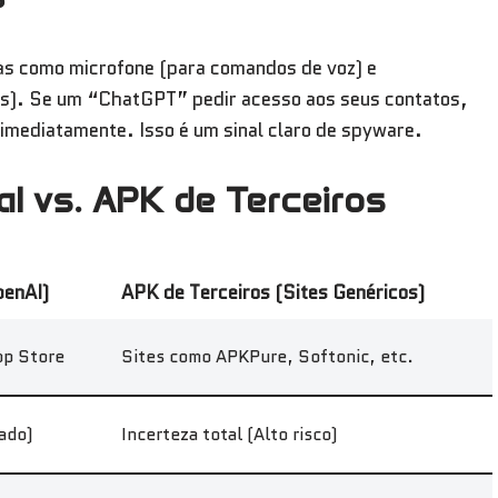
icas como microfone (para comandos de voz) e
s). Se um “ChatGPT” pedir acesso aos seus contatos,
imediatamente. Isso é um sinal claro de spyware.
ial vs. APK de Terceiros
penAI)
APK de Terceiros (Sites Genéricos)
pp Store
Sites como APKPure, Softonic, etc.
fado)
Incerteza total (Alto risco)