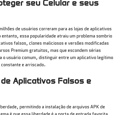
roteger seu Celular e seus
 milhões de usuários correram para as lojas de aplicativos
No entanto, essa popularidade atraiu um problema sombrio
cativos falsos, clones maliciosos e versões modificadas
rsos Premium gratuitos, mas que escondem sérias
 o usuário comum, distinguir entre um aplicativo legítimo
 constante e arriscado.
de Aplicativos Falsos e
iberdade, permitindo a instalação de arquivos APK de
ema é que essa liberdade é a porta de entrada favorita