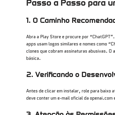
Passo a Passo para u
1. O Caminho Recomendad
Abra a Play Store e procure por “ChatGPT”. 
apps usam logos similares e nomes como “C
clones que cobram assinaturas abusivas. O ap
básica.
2. Verificando o Desenvol
Antes de clicar em instalar, role para baix
deve conter um e-mail oficial da openai.com e
3. Atenção às Permissõe