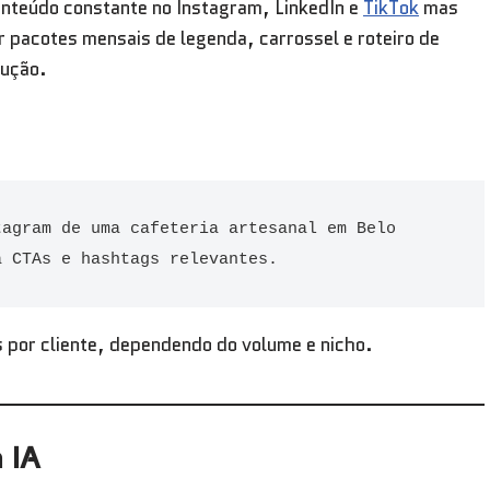
nteúdo constante no Instagram, LinkedIn e
TikTok
mas
r pacotes mensais de legenda, carrossel e roteiro de
dução.
agram de uma cafeteria artesanal em Belo 
a CTAs e hashtags relevantes.
or cliente, dependendo do volume e nicho.
 IA