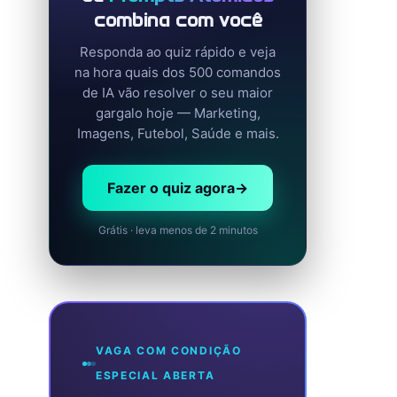
combina com você
Responda ao quiz rápido e veja
na hora quais dos 500 comandos
de IA vão resolver o seu maior
gargalo hoje — Marketing,
Imagens, Futebol, Saúde e mais.
Fazer o quiz agora
→
Grátis · leva menos de 2 minutos
VAGA COM CONDIÇÃO
ESPECIAL ABERTA